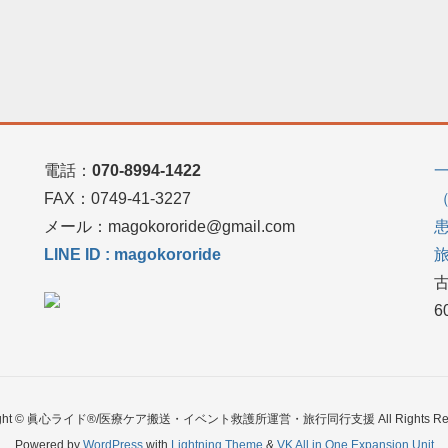
電話：
070-8994-1422
FAX：0749‐41-3227
階
メール：magokororide@gmail.com
LINE ID : magokororide
6
right © 眞心ライド®/医療ケア搬送・イベント救護所運営・旅行同行支援 All Rights Rese
Powered by
WordPress
with
Lightning Theme
&
VK All in One Expansion Unit