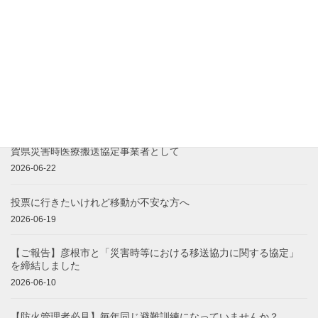
アイススラリーとは？熱中症予防に期待される理由を看護師・救
急救命士が解説
2026-07-20
【内閣府主催】社会課題解決の担い手応援セミナーに登壇します
2026-06-29
【経済産業省認定】事業継続力強化計画認定を取得しました｜滋
賀県災害時医療搬送協定事業者として
2026-06-22
投票に行きたいけれど移動が不安な方へ
2026-06-19
【ご報告】彦根市と「災害時等における移送協力に関する協定」
を締結しました
2026-06-10
【防火管理者必見】毎年同じ避難訓練になっていませんか？