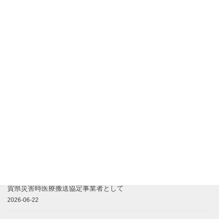
FERNO製バスケットストレッチャー「モデル71-S」を導入｜災害
時の医療ケア搬送体制を強化
2026-07-28
『社会課題解決の担い手応援ポータル』に眞心ライドが掲載され
ました
2026-07-24
アイススラリーとは？熱中症予防に期待される理由を看護師・救
急救命士が解説
2026-07-20
【内閣府主催】社会課題解決の担い手応援セミナーに登壇します
2026-06-29
【経済産業省認定】事業継続力強化計画認定を取得しました｜滋
賀県災害時医療搬送協定事業者として
2026-06-22