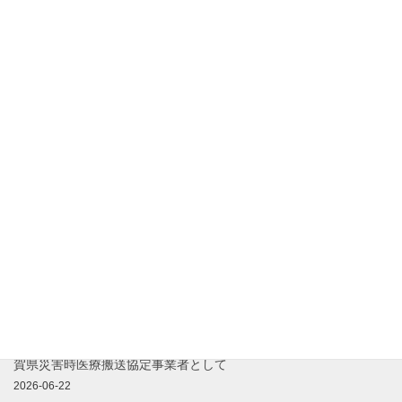
FERNO製バスケットストレッチャー「モデル71-S」を導入｜災害
時の医療ケア搬送体制を強化
2026-07-28
『社会課題解決の担い手応援ポータル』に眞心ライドが掲載され
ました
2026-07-24
アイススラリーとは？熱中症予防に期待される理由を看護師・救
急救命士が解説
2026-07-20
【内閣府主催】社会課題解決の担い手応援セミナーに登壇します
2026-06-29
【経済産業省認定】事業継続力強化計画認定を取得しました｜滋
賀県災害時医療搬送協定事業者として
2026-06-22