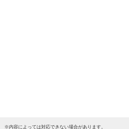
・安否確認
・お散歩の付添い
・病院の順番取り
生活上の軽作業
・忘れ物のお届け
・お墓参りの付添い、代行
・お墓掃除
・庭のお手入れ、草むしり
・電灯等の交換
・棚、ふすま、障子の簡単な修理
・大掃除、粗大ゴミの片づけ
・除雪作業
※内容によっては対応できない場合があります。