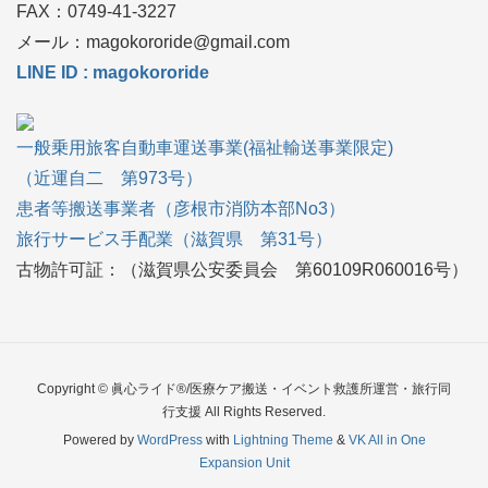
FAX：0749‐41-3227
メール：magokororide@gmail.com
LINE ID : magokororide
一般乗用旅客自動車運送事業(福祉輸送事業限定)
（近運自二 第973号）
患者等搬送事業者（彦根市消防本部No3）
旅行サービス手配業（滋賀県 第31号）
古物許可証：（滋賀県公安委員会 第60109R060016号）
Copyright © 眞心ライド®/医療ケア搬送・イベント救護所運営・旅行同
行支援 All Rights Reserved.
Powered by
WordPress
with
Lightning Theme
&
VK All in One
Expansion Unit