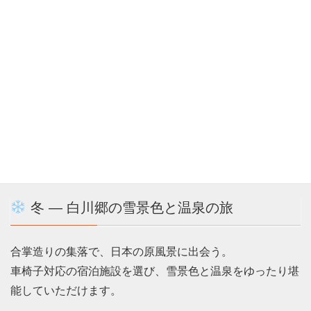
原爆ドームと厳島神社を訪ね、「いのちの尊さ」を感じる
特別な旅。
宿泊や移動も看護師がサポートします。
秋 ― 熊野古道 心の癒し旅
紀伊山地の霊場と参詣道をたどる、自然と信仰の道。
一部区間を車で巡り、無理のないスケジュールで熊野三山
を訪れます。
冬 ― 白川郷の雪景色と温泉の旅
合掌造りの集落で、日本の原風景に出会う。
車椅子対応の宿泊施設を選び、雪景色と温泉をゆったり堪
能していただけます。