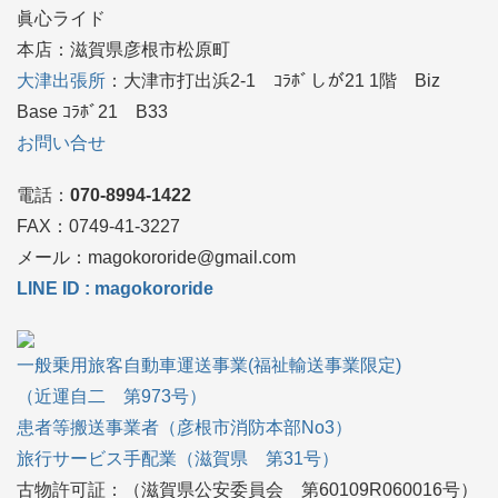
眞心ライド
本店：滋賀県彦根市松原町
大津出張所
：大津市打出浜2-1 ｺﾗﾎﾞしが21 1階 Biz
Base ｺﾗﾎﾞ21 B33
お問い合せ
電話：
070-8994-1422
FAX：0749‐41-3227
メール：magokororide@gmail.com
LINE ID : magokororide
一般乗用旅客自動車運送事業(福祉輸送事業限定)
（近運自二 第973号）
患者等搬送事業者（彦根市消防本部No3）
旅行サービス手配業（滋賀県 第31号）
古物許可証：（滋賀県公安委員会 第60109R060016号）